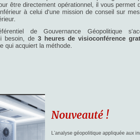
our être directement opérationnel, il vous perme
nférieur à celui d'une mission de conseil sur me
érieur.
éférentiel de Gouvernance Géopolitique s'
si besoin, de
3 heures de visioconférence grat
ise qui acquiert la méthode.
Nouveauté !
L'analyse géopolitique appliquée aux in